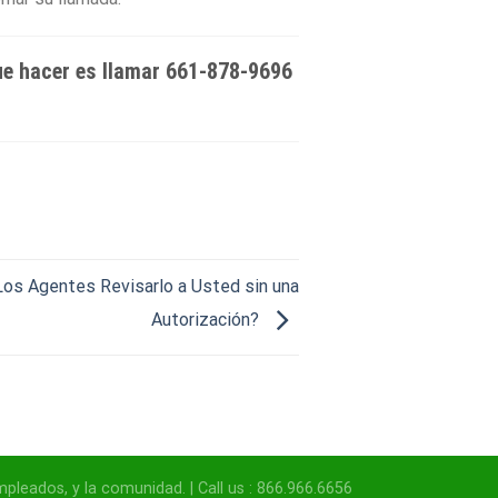
ue hacer es llamar
661-878-9696
os Agentes Revisarlo a Usted sin una
Autorización?
pleados, y la comunidad. | Call us : 866.966.6656