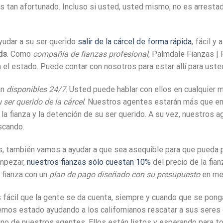
s tan afortunado. Incluso si usted, usted mismo, no es arresta
yudar a su ser querido
salir de la cárcel de forma rápida
, fácil 
ds
. Como
compañía de fianzas profesional
, Palmdale Fianzas | 
n el estado. Puede contar con nosotros para estar allí para uste
án
disponibles 24/7
. Usted puede hablar con ellos en cualquier 
 ser querido de la cárcel
. Nuestros agentes estarán más que en
a fianza y la detención de su ser querido. A su vez, nuestros a
scando.
 también vamos a ayudar a que sea asequible para que pueda per
empezar,
nuestros fianzas sólo cuestan 10%
del precio de la fia
 fianza con un
plan de pago diseñado con su presupuesto
en me
fácil que la gente se da cuenta, siempre y cuando que se pon
mos estado ayudando a los californianos rescatar a sus seres qu
uno de nuestros agentes. Ellos están listos y esperando para t