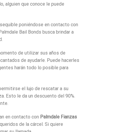
do, alguien que conoce le puede
y asequible poniéndose en contacto con
Palmdale Bail Bonds busca brindar a
d.
momento de utilizar sus años de
cantados de ayudarle. Puede hacerles
gentes harán todo lo posible para
mitirse el lujo de rescatar a su
nza. Esto le da un descuento del 90%.
nte.
gan en contacto con
Palmdale Fianzas
eridos de la cárcel. Si quiere
omar su llamada.