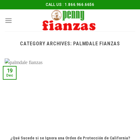
Skip
CALL US : 1.866.966.6656
to
content
CATEGORY ARCHIVES:
PALMDALE FIANZAS
19
Dec
¿Qué Sucede si se Ignora una Orden de Protección de California?