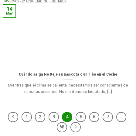
14
May
Cuándo salga No Deje su mascota o un niño en el Coche
Mientras que el clima se calienta, necesitamos ser conscientes de
nuestras acciones. No mantenerse hidratado, [...]
1
2
3
4
5
6
7
…
68