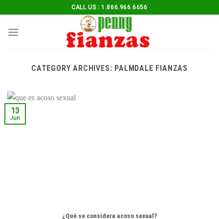
Skip
CALL US : 1.866.966.6656
to
content
CATEGORY ARCHIVES:
PALMDALE FIANZAS
13
Jun
¿Qué se considera acoso sexual?