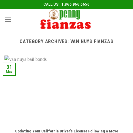
Skip
CALL US : 1.866.966.6656
to
content
CATEGORY ARCHIVES:
VAN NUYS FIANZAS
31
May
Updating Your California Driver’s License Following a Move