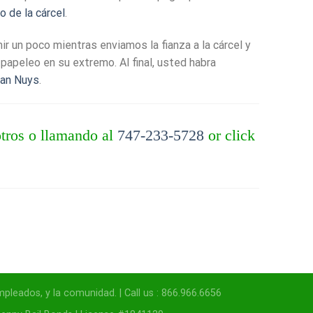
o de la cárcel
.
ir un poco mientras enviamos la fianza a la cárcel y
papeleo en su extremo. Al final, usted habra
Van Nuys
.
otros o llamando al
747-233-5728
or click
pleados, y la comunidad. | Call us : 866.966.6656